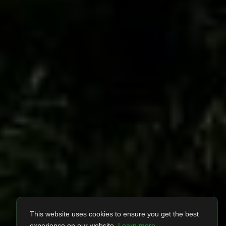
This website uses cookies to ensure you get the best
experience on our website.
Learn more