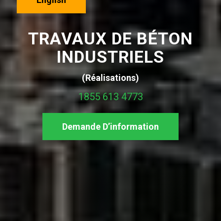
TRAVAUX DE BÉTON
INDUSTRIELS
(Réalisations)
1855 613 4773
Demande D’information